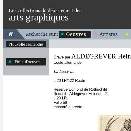
Les collections du département des
arts graphiques
Oeuvres
Artistes
Recherche sur :
Nouvelle recherche
ALDEGREVER Heinr
Gravé par
Fiche d'oeuvre
Ecole allemande
La Lascivité
L 20 LR/122 Recto
Réserve Edmond de Rothschild
Recueil : Aldegrever Heinrich -2-
L 20 LR
Folio 58
rapporté au recto