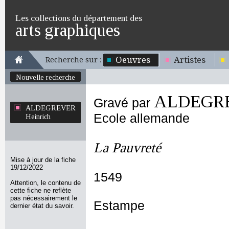
Les collections du département des
arts graphiques
Oeuvres
Artistes
Recherche sur :
Nouvelle recherche
ALDEGRE
Gravé par
ALDEGREVER
Ecole allemande
Heinrich
La Pauvreté
Mise à jour de la fiche
19/12/2022
1549
Attention, le contenu de
cette fiche ne reflète
pas nécessairement le
Estampe
dernier état du savoir.