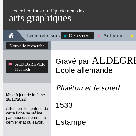
Les collections du département des
arts graphiques
Oeuvres
Artistes
Recherche sur :
Nouvelle recherche
ALDEGRE
Gravé par
ALDEGREVER
Ecole allemande
Heinrich
Phaéton et le soleil
Mise à jour de la fiche
19/12/2022
1533
Attention, le contenu de
cette fiche ne reflète
pas nécessairement le
Estampe
dernier état du savoir.