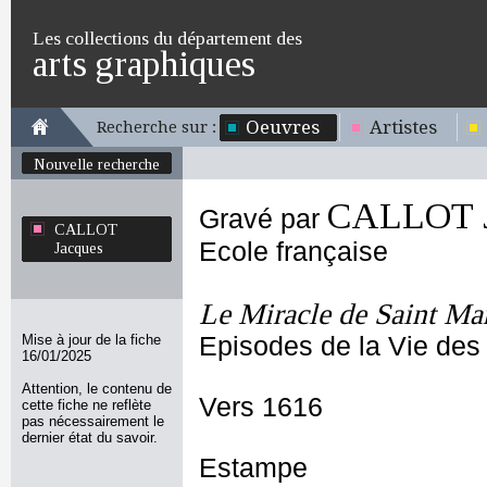
Les collections du département des
arts graphiques
Oeuvres
Artistes
Recherche sur :
Nouvelle recherche
CALLOT J
Gravé par
CALLOT
Ecole française
Jacques
Le Miracle de Saint M
Mise à jour de la fiche
Episodes de la Vie des
16/01/2025
Attention, le contenu de
Vers 1616
cette fiche ne reflète
pas nécessairement le
dernier état du savoir.
Estampe