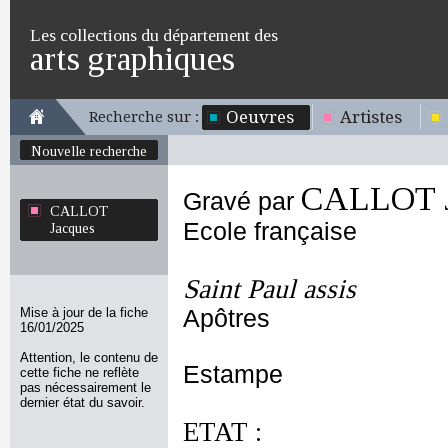
Les collections du département des
arts graphiques
Oeuvres
Artistes
Recherche sur :
Nouvelle recherche
CALLOT J
Gravé par
CALLOT
Ecole française
Jacques
Saint Paul assis
Mise à jour de la fiche
Apôtres
16/01/2025
Attention, le contenu de
Estampe
cette fiche ne reflète
pas nécessairement le
dernier état du savoir.
ETAT :