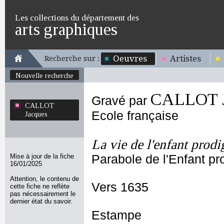
Les collections du département des
arts graphiques
Oeuvres
Artistes
Recherche sur :
Nouvelle recherche
CALLOT J
Gravé par
CALLOT
Ecole française
Jacques
La vie de l'enfant prodi
Mise à jour de la fiche
Parabole de l'Enfant pr
16/01/2025
Attention, le contenu de
Vers 1635
cette fiche ne reflète
pas nécessairement le
dernier état du savoir.
Estampe