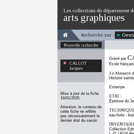
Les collections du département d
arts graphiques
Oeuv
Recherche sur :
Nouvelle recherche
C
Gravé par
CALLOT
Ecole françai
Jacques
Le Massacre d
Histoire sain
Estampe
Mise à jour de la fiche
ETAT :
16/01/2025
Épreuve du 1e
Attention, le contenu de
TECHNIQUE
cette fiche ne reflète
eau-forte - bur
pas nécessairement le
dernier état du savoir.
INVENTAIRE
Collection Ed
L 41 LR/16 Re