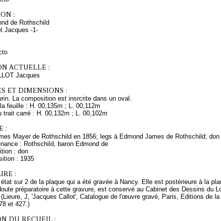
ON :
nd de Rothschild
ot Jacques -1-
cto
ON ACTUELLE :
LLOT Jacques
S ET DIMENSIONS :
urin. La composition est insrcrite dans un oval.
a feuille : H. 00,135m ; L. 00,112m
trait carré : H. 00,132m ; L. 00,102m
 :
mes Mayer de Rothschild en 1856; legs à Edmond James de Rothschild; don
enance : Rothschild, baron Edmond de
tion : don
ition : 1935
RE :
er état sur 2 de la plaque qui a été gravée à Nancy. Elle est postérieure à la pl
oute préparatoire à cette gravure, est conservé au Cabinet des Dessins du Lo
(Lieure, J, 'Jacques Callot', Catalogue de l'œuvre gravé, Paris, Editions de l
78 et 427.)
N DU RECUEIL :