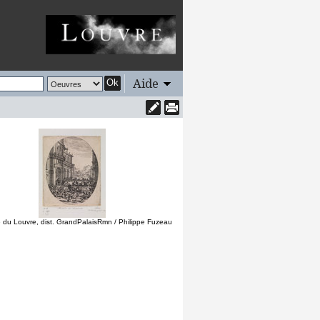
Aide
Ok
du Louvre, dist. GrandPalaisRmn / Philippe Fuzeau