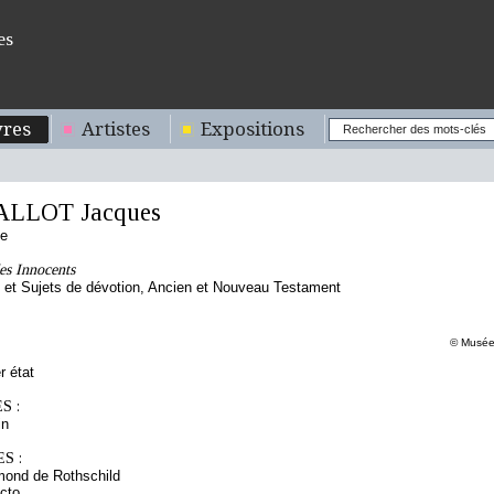
es
res
Artistes
Expositions
ALLOT Jacques
se
es Innocents
te et Sujets de dévotion, Ancien et Nouveau Testament
© Musée 
r état
S :
in
S :
mond de Rothschild
cto