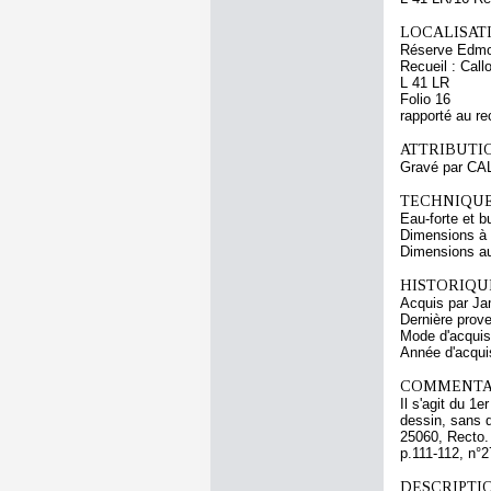
LOCALISATI
Réserve Edmo
Recueil : Call
L 41 LR
Folio 16
rapporté au re
ATTRIBUTI
Gravé par CA
TECHNIQUE
Eau-forte et b
Dimensions à l
Dimensions au 
HISTORIQUE
Acquis par Ja
Dernière prov
Mode d'acquisi
Année d'acquis
COMMENTAI
Il s'agit du 1
dessin, sans d
25060, Recto. 
p.111-112, n°2
DESCRIPTIO