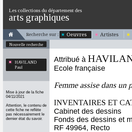
Les collections du département des
arts graphiques
Oeuvres
Artistes
Recherche sur :
Nouvelle recherche
HAVILAN
Attribué à
HAVILAND
Ecole française
Paul
Femme assise dans un 
Mise à jour de la fiche
04/11/2021
INVENTAIRES ET CA
Attention, le contenu de
Cabinet des dessins
cette fiche ne reflète
pas nécessairement le
Fonds des dessins et m
dernier état du savoir.
RF 49964, Recto