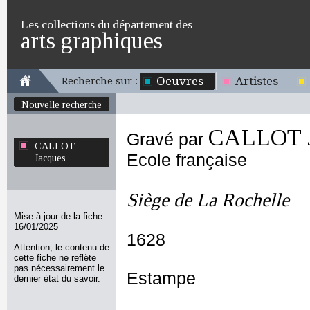
Les collections du département des
arts graphiques
Oeuvres
Artistes
Recherche sur :
Nouvelle recherche
CALLOT J
Gravé par
CALLOT
Ecole française
Jacques
Siège de La Rochelle
Mise à jour de la fiche
16/01/2025
1628
Attention, le contenu de
cette fiche ne reflète
pas nécessairement le
Estampe
dernier état du savoir.