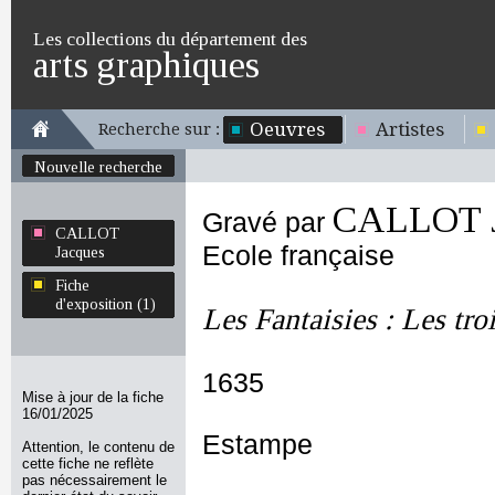
Les collections du département des
arts graphiques
Oeuvres
Artistes
Recherche sur :
Nouvelle recherche
CALLOT J
Gravé par
CALLOT
Ecole française
Jacques
Fiche
d'exposition (1)
Les Fantaisies : Les tr
1635
Mise à jour de la fiche
16/01/2025
Estampe
Attention, le contenu de
cette fiche ne reflète
pas nécessairement le