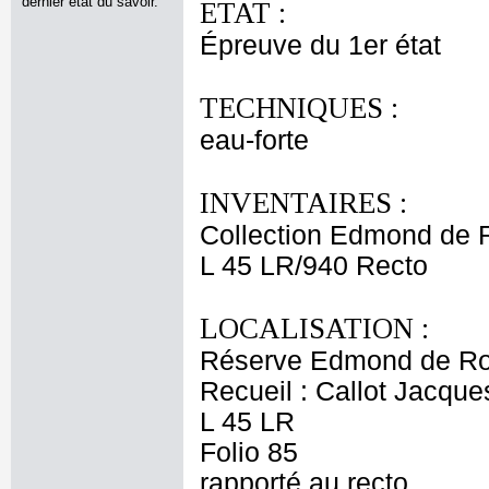
dernier état du savoir.
ETAT :
Épreuve du 1er état
TECHNIQUES :
eau-forte
INVENTAIRES :
Collection Edmond de 
L 45 LR/940 Recto
LOCALISATION :
Réserve Edmond de Ro
Recueil : Callot Jacque
L 45 LR
Folio 85
rapporté au recto