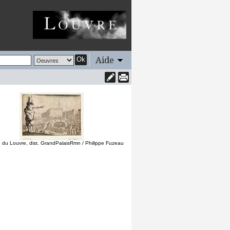
Aide
Ok
du Louvre, dist. GrandPalaisRmn / Philippe Fuzeau