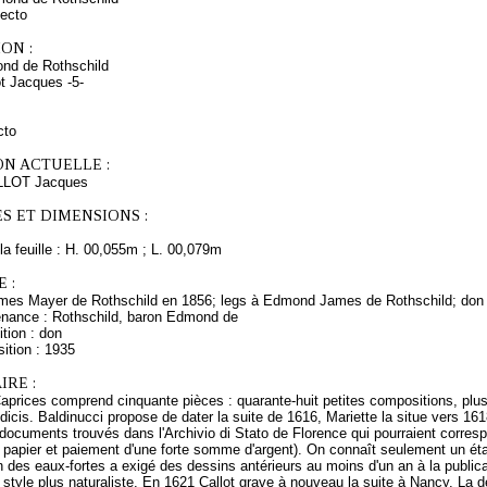
ecto
ON :
nd de Rothschild
ot Jacques -5-
cto
ON ACTUELLE :
LLOT Jacques
S ET DIMENSIONS :
a feuille : H. 00,055m ; L. 00,079m
 :
mes Mayer de Rothschild en 1856; legs à Edmond James de Rothschild; don
enance : Rothschild, baron Edmond de
tion : don
ition : 1935
RE :
aprices comprend cinquante pièces : quarante-huit petites compositions, plus
icis. Baldinucci propose de dater la suite de 1616, Mariette la situe vers 1
documents trouvés dans l'Archivio di Stato de Florence qui pourraient corresp
e papier et paiement d'une forte somme d'argent). On connaît seulement un état
on des eaux-fortes a exigé des dessins antérieurs au moins d'un an à la publ
 style plus naturaliste. En 1621 Callot grave à nouveau la suite à Nancy. La d