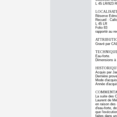
L 45 LR/923 R
LOCALISATI
Réserve Edmo
Recueil : Call
L 45 LR
Folio 83
rapporté au re
ATTRIBUTI
Gravé par CA
TECHNIQUE
Eau-forte.
Dimensions à l
HISTORIQUE
Acquis par Ja
Dernière prov
Mode d'acquisi
Année d'acquis
COMMENTAI
La suite des C
Laurent de Méd
en raison des 
d'eau-forte, d
que l'exécuti
faites dans un