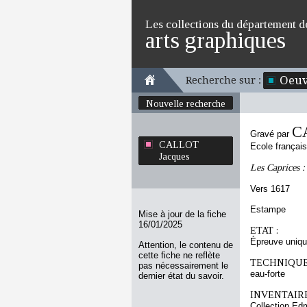
Les collections du département d
arts graphiques
Oeuv
Recherche sur :
Nouvelle recherche
C
Gravé par
CALLOT
Ecole françai
Jacques
Les Caprices :
Vers 1617
Estampe
Mise à jour de la fiche
16/01/2025
ETAT :
Épreuve uniq
Attention, le contenu de
cette fiche ne reflète
TECHNIQUE
pas nécessairement le
eau-forte
dernier état du savoir.
INVENTAIRE
Collection Ed