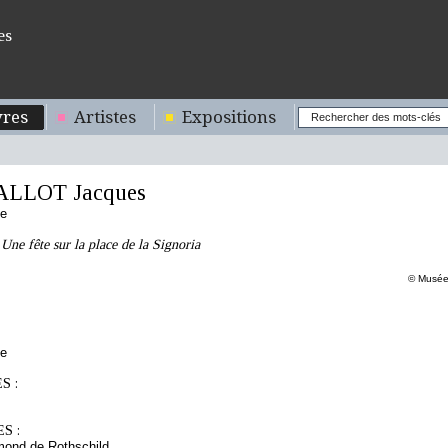
es
res
Artistes
Expositions
ALLOT Jacques
se
 Une fête sur la place de la Signoria
© Musée 
ue
S :
S :
mond de Rothschild