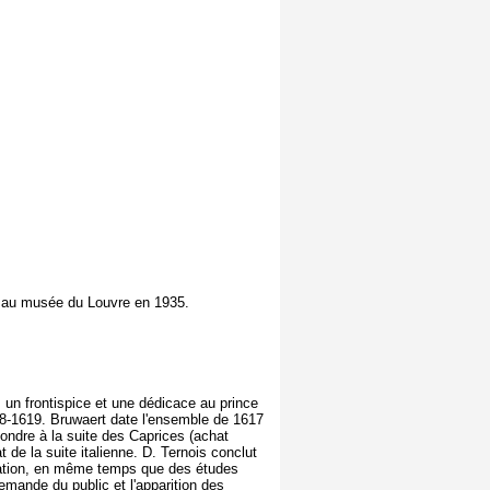
 au musée du Louvre en 1935.
 un frontispice et une dédicace au prince
618-1619. Bruwaert date l'ensemble de 1617
ondre à la suite des Caprices (achat
 de la suite italienne. D. Ternois conclut
ication, en même temps que des études
emande du public et l'apparition des