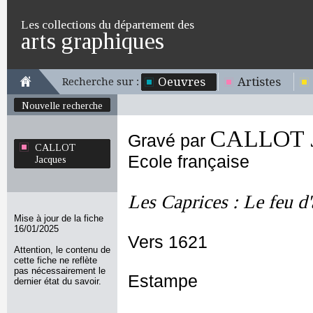
Les collections du département des
arts graphiques
Oeuvres
Artistes
Recherche sur :
Nouvelle recherche
CALLOT J
Gravé par
CALLOT
Ecole française
Jacques
Les Caprices : Le feu d'
Mise à jour de la fiche
16/01/2025
Vers 1621
Attention, le contenu de
cette fiche ne reflète
pas nécessairement le
Estampe
dernier état du savoir.