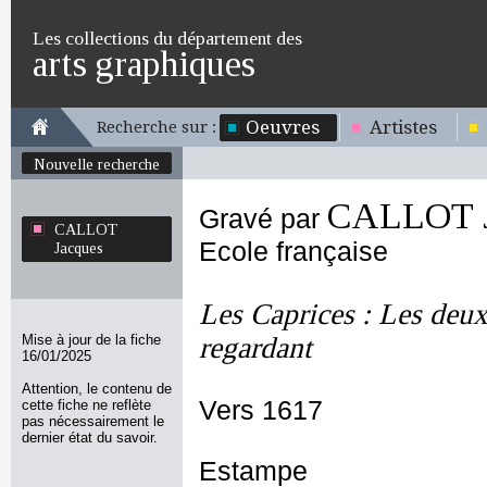
Les collections du département des
arts graphiques
Oeuvres
Artistes
Recherche sur :
Nouvelle recherche
CALLOT J
Gravé par
CALLOT
Ecole française
Jacques
Les Caprices : Les deux
Mise à jour de la fiche
regardant
16/01/2025
Attention, le contenu de
Vers 1617
cette fiche ne reflète
pas nécessairement le
dernier état du savoir.
Estampe