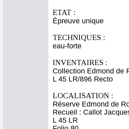
ETAT :
Épreuve unique
TECHNIQUES :
eau-forte
INVENTAIRES :
Collection Edmond de 
L 45 LR/896 Recto
LOCALISATION :
Réserve Edmond de Ro
Recueil : Callot Jacque
L 45 LR
Folio 80