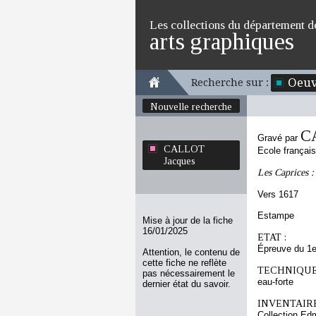
Les collections du département d
arts graphiques
Oeuv
Recherche sur :
Nouvelle recherche
C
Gravé par
CALLOT
Ecole françai
Jacques
Les Caprices 
Vers 1617
Estampe
Mise à jour de la fiche
16/01/2025
ETAT :
Épreuve du 1e
Attention, le contenu de
cette fiche ne reflète
TECHNIQUE
pas nécessairement le
eau-forte
dernier état du savoir.
INVENTAIRE
Collection Ed