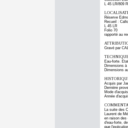
L 45 LR/809 R
LOCALISATI
Réserve Edmo
Recueil : Call
L 45 LR
Folio 70
rapporté au re
ATTRIBUTI
Gravé par CA
TECHNIQUE
Eau-forte. Etat
Dimensions à l
Dimensions au 
HISTORIQUE
Acquis par Ja
Dernière prov
Mode d'acquisi
Année d'acquis
COMMENTAI
La suite des C
Laurent de Méd
en raison des 
d'eau-forte, d
que l'exécuti