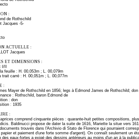
ecto
ON :
nd de Rothschild
ot Jacques -5-
cto
ON ACTUELLE :
LLOT Jacques
S ET DIMENSIONS :
 I/II
a feuille : H. 00,053m ; L. 00,079m
trait carré : H. 00,051m ; L. 00,077m
 :
mes Mayer de Rothschild en 1856; legs à Edmond James de Rothschild; don
enance : Rothschild, baron Edmond de
tion : don
ition : 1935
RE :
aprices comprend cinquante pièces : quarante-huit petites compositions, plus
icis. Baldinucci propose de dater la suite de 1616, Mariette la situe vers 1
documents trouvés dans l'Archivio di Stato de Florence qui pourraient corresp
e papier et paiement d'une forte somme d'argent). On connaît seulement un état
on des eaux-fortes a exigé des dessins antérieurs au moins d'un an à la publ