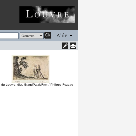
Aide
Ok
du Louvre, dist. GrandPalaisRmn / Philippe Fuzeau