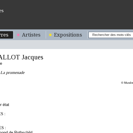
es
res
Artistes
Expositions
ALLOT Jacques
se
: La promenade
© Musée 
r état
S :
S :
mond de Rothschild