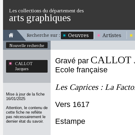
Les collections du département des
arts graphiques
Oeuvres
Artistes
Recherche sur :
Nouvelle recherche
CALLOT J
Gravé par
CALLOT
Ecole française
Jacques
Les Caprices : La Facto
Mise à jour de la fiche
16/01/2025
Vers 1617
Attention, le contenu de
cette fiche ne reflète
pas nécessairement le
Estampe
dernier état du savoir.