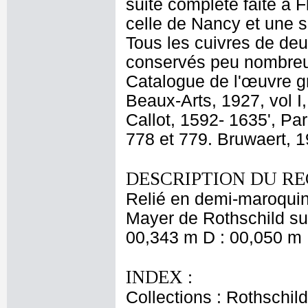
suite complète faite à F
celle de Nancy et une sé
Tous les cuivres de deu
conservés peu nombreux 
Catalogue de l'œuvre gr
Beaux-Arts, 1927, vol I,
Callot, 1592- 1635', Pa
778 et 779. Bruwaert, 1
DESCRIPTION DU RE
Relié en demi-maroquin
Mayer de Rothschild sur
00,343 m D : 00,050 m 
INDEX :
Collections : Rothschi