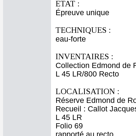
ETAT :
Épreuve unique
TECHNIQUES :
eau-forte
INVENTAIRES :
Collection Edmond de 
L 45 LR/800 Recto
LOCALISATION :
Réserve Edmond de Ro
Recueil : Callot Jacque
L 45 LR
Folio 69
rapporté au recto