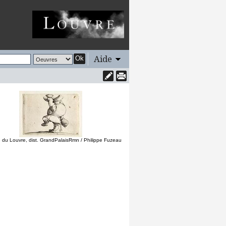
Aide
Ok
du Louvre, dist. GrandPalaisRmn / Philippe Fuzeau