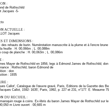
ON :
nd de Rothschild
ot Jacques -5-
cto
ON ACTUELLE :
LLOT Jacques
S ET DIMENSIONS :
 des rehauts de burin. Numérotation manuscrite à la plume et à l'encre brune en 
a feuille : H. 00,066m ; L. 00,088m
 coup de planche : H. 00,063m ; L. 00,086m
 :
mes Mayer de Rothschild en 1856; legs à Edmond James de Rothschild; don
enance : Rothschild, baron Edmond de
tion : don
ition : 1935
RE :
ques Callot', Catalogue de l'œuvre gravé, Paris, Editions de la Gazette des Bea
'Jacques Callot, 1592- 1635', Paris, 1992, p. 227 et 231, n°177. E. Meaume 75
N DU RECUEIL :
maroquin rouge à coins. Ex-libris du baron James Mayer de Rothschild sur le 
00,050 m Livre ouvert : 00,665 m