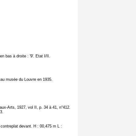
bas à droite : '9'. Etat I/II.
 au musée du Louvre en 1935.
ux-Arts, 1927, vol II, p. 34 à 41, n°412.
3.
contreplat devant. H : 00,475 m L :