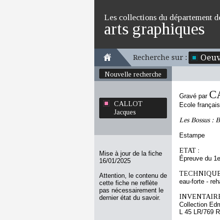
Les collections du département d
arts graphiques
Oeuv
Recherche sur :
Nouvelle recherche
C
Gravé par
CALLOT
Ecole françai
Jacques
Les Bossus : B
Estampe
ETAT :
Mise à jour de la fiche
Épreuve du 1e
16/01/2025
TECHNIQUE
Attention, le contenu de
eau-forte - re
cette fiche ne reflète
pas nécessairement le
INVENTAIRE
dernier état du savoir.
Collection Ed
L 45 LR/769 R