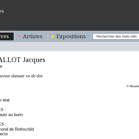
es
res
Artistes
Expositions
ALLOT Jacques
se
uveur dansant vu de dos
© Musée 
r état
S :
hauts au burin
S :
mond de Rothschild
ecto