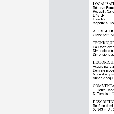
LOCALISATI
Réserve Edmo
Recueil : Call
L 45 LR
Folio 65
rapporté au re
ATTRIBUTI
Gravé par CA
TECHNIQUE
Eau-forte avec
Dimensions à l
Dimensions au
HISTORIQUE
Acquis par Ja
Dernière prov
Mode d'acquisi
Année d'acquis
COMMENTAI
J. Lieure 'Jac
D. Ternois in 
DESCRIPTIO
Relié en demi-
00,343 m D : 