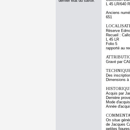
dernier état du savoir.
L 45 LR/640 R
Anciens numér
651
LOCALISATI
Réserve Edmo
Recueil : Call
L 45 LR
Folio 5
rapporté au re
ATTRIBUTI
Gravé par CA
TECHNIQUE
Des inscriptio
Dimensions à l
HISTORIQUE
Acquis par Ja
Dernière prov
Mode d'acquisi
Année d'acquis
COMMENTAI
On situe génér
de Jacques Cal
petites figure