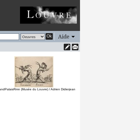
Aide
Ok
andPalaisRmn (Musée du Louvre) / Adrien Didierjean