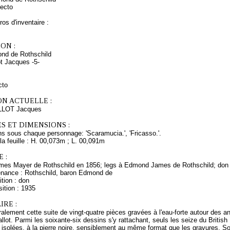
ecto
os d'inventaire :
ON :
nd de Rothschild
ot Jacques -5-
cto
ON ACTUELLE :
LLOT Jacques
S ET DIMENSIONS :
ns sous chaque personnage: 'Scaramucia.', 'Fricasso.'.
a feuille : H. 00,073m ; L. 00,091m
 :
mes Mayer de Rothschild en 1856; legs à Edmond James de Rothschild; don
enance : Rothschild, baron Edmond de
tion : don
ition : 1935
RE :
alement cette suite de vingt-quatre pièces gravées à l'eau-forte autour des an
lot. Parmi les soixante-six dessins s'y rattachant, seuls les seize du Britis
s isolées, à la pierre noire, sensiblement au même format que les gravures. So