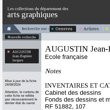
Les collections du département des
arts graphiques
Oeuvres
Artistes
Recherche sur :
Nouvelle recherche
AUGUSTIN Jean-Ba
AUGUSTIN
Ecole française
Jean-Baptiste
Jacques
Notes
Mise à jour de la fiche
INVENTAIRES ET CA
24/09/2024
Cabinet des dessins
Attention, le contenu de
cette fiche ne reflète
Fonds des dessins et m
pas nécessairement le
dernier état du savoir.
RF 51882, 107