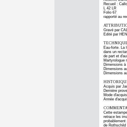
Recueil : Call
L 42 LR
Folio 67
rapporté au re
ATTRIBUTI
Gravé par CA
Edité par HEN
TECHNIQUE
Eau-forte. La 
dans un recta
de part et d'au
Martyrologue r
Dimensions à l
Dimensions au
Dimensions au 
HISTORIQUE
Acquis par Ja
Dernière prov
Mode d'acquisi
Année d'acquis
COMMENTAI
Cette estampe 
retrace les i
probablement p
de Rothschild 