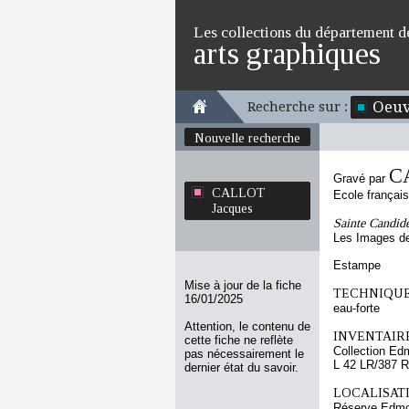
Les collections du département d
arts graphiques
Oeuv
Recherche sur :
Nouvelle recherche
C
Gravé par
CALLOT
Ecole françai
Jacques
Sainte Candide
Les Images de
Estampe
Mise à jour de la fiche
TECHNIQUE
16/01/2025
eau-forte
Attention, le contenu de
INVENTAIRE
cette fiche ne reflète
Collection Ed
pas nécessairement le
L 42 LR/387 R
dernier état du savoir.
LOCALISATI
Réserve Edmo