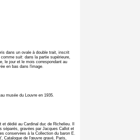
is dans un ovale à double trait, inscrit
comme suit: dans la partie supérieure,
ure, le jour et le mois correspondant au
vée en bas dans l'image.
 au musée du Louvre en 1935.
t et dédié au Cardinal duc de Richelieu. Il
s séparés, gravées par Jacques Callot et
ves conservées à la Collection du baron E.
', Catalogue de l'œuvre gravé, Paris,