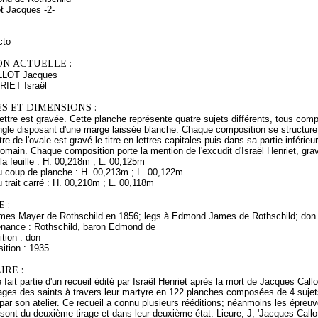
ot Jacques -2-
cto
ON ACTUELLE :
LLOT Jacques
RIET Israël
S ET DIMENSIONS :
lettre est gravée. Cette planche représente quatre sujets différents, tous compr
ngle disposant d'une marge laissée blanche. Chaque composition se structure 
tre de l'ovale est gravé le titre en lettres capitales puis dans sa partie inférie
omain. Chaque composition porte la mention de l'excudit d'Israël Henriet, gra
a feuille : H. 00,218m ; L. 00,125m
 coup de planche : H. 00,213m ; L. 00,122m
trait carré : H. 00,210m ; L. 00,118m
 :
mes Mayer de Rothschild en 1856; legs à Edmond James de Rothschild; don
enance : Rothschild, baron Edmond de
tion : don
ition : 1935
RE :
fait partie d'un recueil édité par Israël Henriet après la mort de Jacques Callo
mages des saints à travers leur martyre en 122 planches composées de 4 sujet
ar son atelier. Ce recueil a connu plusieurs rééditions; néanmoins les épreu
sont du deuxième tirage et dans leur deuxième état. Lieure, J, 'Jacques Callot