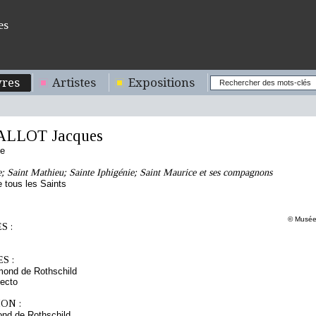
es
res
Artistes
Expositions
ALLOT Jacques
se
; Saint Mathieu; Sainte Iphigénie; Saint Maurice et ses compagnons
 tous les Saints
© Musée 
S :
S :
mond de Rothschild
ecto
ON :
nd de Rothschild