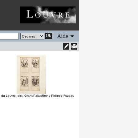
Aide
Ok
du Louvre, dist. GrandPalaisRmn / Philippe Fuzeau