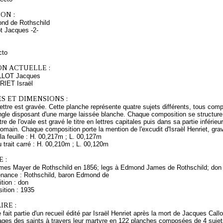
ON :
nd de Rothschild
ot Jacques -2-
cto
ON ACTUELLE :
LLOT Jacques
RIET Israël
S ET DIMENSIONS :
lettre est gravée. Cette planche représente quatre sujets différents, tous compr
ngle disposant d'une marge laissée blanche. Chaque composition se structure 
tre de l'ovale est gravé le titre en lettres capitales puis dans sa partie inférie
omain. Chaque composition porte la mention de l'excudit d'Israël Henriet, gra
a feuille : H. 00,217m ; L. 00,127m
trait carré : H. 00,210m ; L. 00,120m
 :
mes Mayer de Rothschild en 1856; legs à Edmond James de Rothschild; don
enance : Rothschild, baron Edmond de
tion : don
ition : 1935
RE :
fait partie d'un recueil édité par Israël Henriet après la mort de Jacques Callo
mages des saints à travers leur martyre en 122 planches composées de 4 sujet