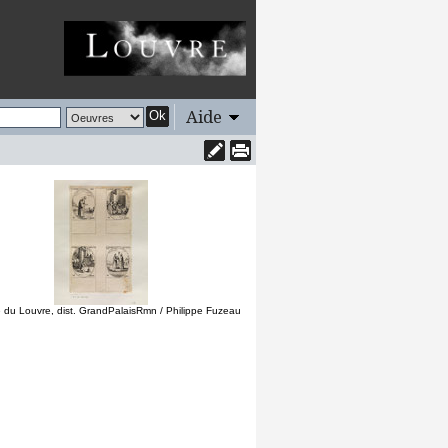
Aide
Ok
du Louvre, dist. GrandPalaisRmn / Philippe Fuzeau