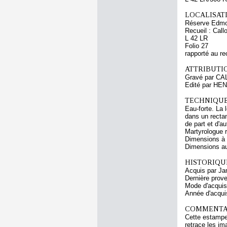
LOCALISATI
Réserve Edmo
Recueil : Call
L 42 LR
Folio 27
rapporté au re
ATTRIBUTI
Gravé par CA
Edité par HEN
TECHNIQUE
Eau-forte. La 
dans un recta
de part et d'au
Martyrologue r
Dimensions à l
Dimensions au 
HISTORIQUE
Acquis par Ja
Dernière prov
Mode d'acquisi
Année d'acquis
COMMENTAI
Cette estampe 
retrace les i