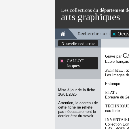
Les collections du département d
arts graphiques
Oeuv
Recherche sur :
Nouvelle recherche
C
Gravé par
CALLOT
Ecole françai
Jacques
Saint Maur; Sa
Les Images de
Estampe
Mise à jour de la fiche
ETAT :
16/01/2025
Épreuve du 2e
Attention, le contenu de
TECHNIQUE
cette fiche ne reflète
eau-forte
pas nécessairement le
dernier état du savoir.
INVENTAIRE
Collection Ed
L 42 LR/308 R