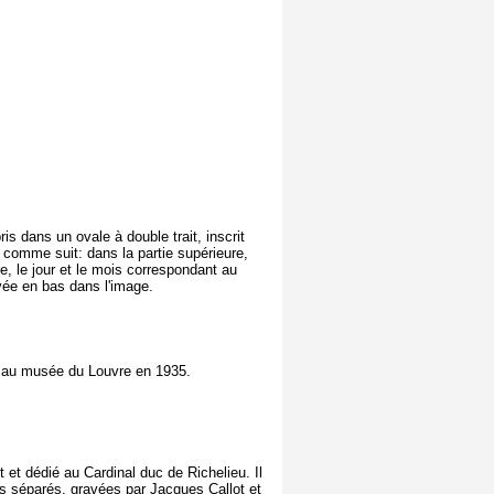
is dans un ovale à double trait, inscrit
comme suit: dans la partie supérieure,
ure, le jour et le mois correspondant au
vée en bas dans l'image.
 au musée du Louvre en 1935.
t et dédié au Cardinal duc de Richelieu. Il
s séparés, gravées par Jacques Callot et