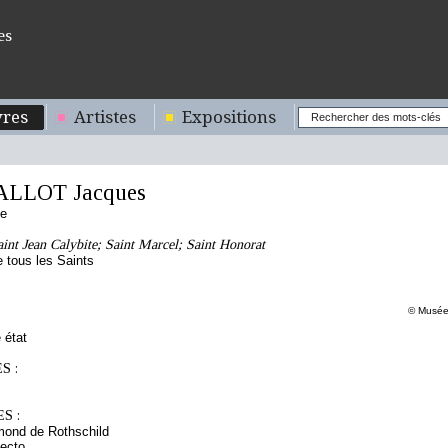
es
res
Artistes
Expositions
ALLOT Jacques
se
int Jean Calybite; Saint Marcel; Saint Honorat
 tous les Saints
© Musée 
 état
S :
S :
mond de Rothschild
ecto