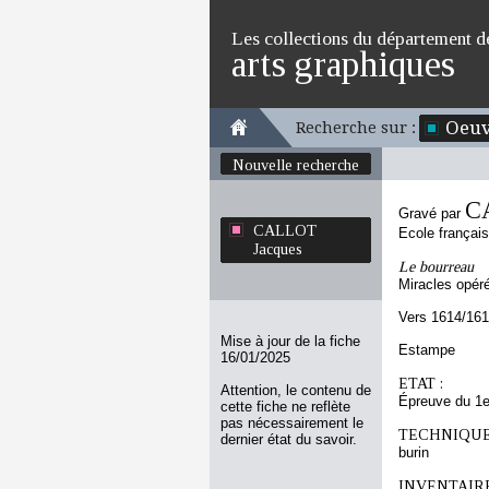
Les collections du département d
arts graphiques
Oeuv
Recherche sur :
Nouvelle recherche
C
Gravé par
CALLOT
Ecole françai
Jacques
Le bourreau
Miracles opér
Vers 1614/16
Mise à jour de la fiche
Estampe
16/01/2025
ETAT :
Attention, le contenu de
Épreuve du 1e
cette fiche ne reflète
pas nécessairement le
TECHNIQUE
dernier état du savoir.
burin
INVENTAIRE