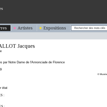
es
res
Artistes
Expositions
ALLOT Jacques
se
és par Notre Dame de l'Annonciade de Florence
19
© Musée 
r état
S :
S :