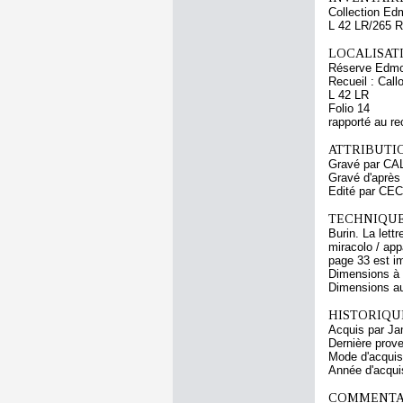
Collection Ed
L 42 LR/265 R
LOCALISATI
Réserve Edmo
Recueil : Call
L 42 LR
Folio 14
rapporté au re
ATTRIBUTI
Gravé par CA
Gravé d'aprè
Edité par CE
TECHNIQUE
Burin. La lett
miracolo / app
page 33 est im
Dimensions à l
Dimensions au 
HISTORIQUE
Acquis par Ja
Dernière prov
Mode d'acquisi
Année d'acquis
COMMENTAI