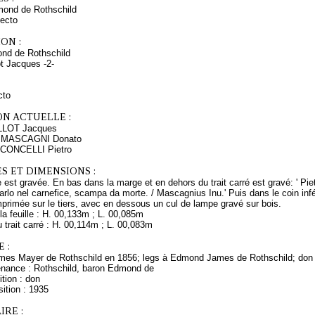
mond de Rothschild
ecto
ON :
nd de Rothschild
ot Jacques -2-
cto
ON ACTUELLE :
LLOT Jacques
s MASCAGNI Donato
CCONCELLI Pietro
S ET DIMENSIONS :
re est gravée. En bas dans la marge et en dehors du trait carré est gravé: ' Piet
arlo nel carnefice, scampa da morte. / Mascagnius Inu.' Puis dans le coin inféri
primée sur le tiers, avec en dessous un cul de lampe gravé sur bois.
a feuille : H. 00,133m ; L. 00,085m
trait carré : H. 00,114m ; L. 00,083m
 :
mes Mayer de Rothschild en 1856; legs à Edmond James de Rothschild; don
enance : Rothschild, baron Edmond de
tion : don
ition : 1935
RE :