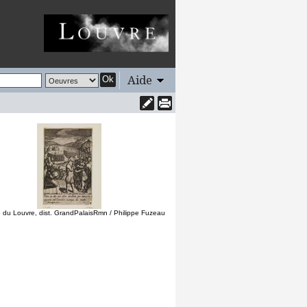
Aide
Ok
du Louvre, dist. GrandPalaisRmn / Philippe Fuzeau