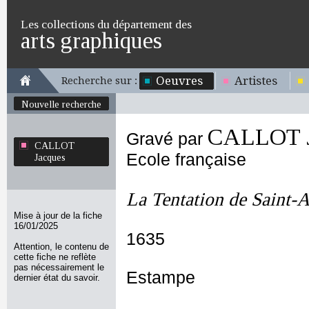
Les collections du département des
arts graphiques
Oeuvres
Artistes
Recherche sur :
Nouvelle recherche
CALLOT J
Gravé par
CALLOT
Ecole française
Jacques
La Tentation de Saint-
Mise à jour de la fiche
16/01/2025
1635
Attention, le contenu de
cette fiche ne reflète
pas nécessairement le
Estampe
dernier état du savoir.