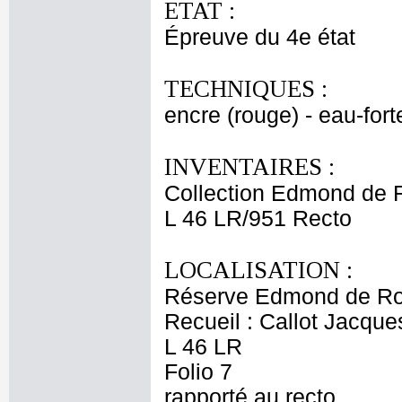
ETAT :
Épreuve du 4e état
TECHNIQUES :
encre (rouge) - eau-fort
INVENTAIRES :
Collection Edmond de 
L 46 LR/951 Recto
LOCALISATION :
Réserve Edmond de Ro
Recueil : Callot Jacque
L 46 LR
Folio 7
rapporté au recto