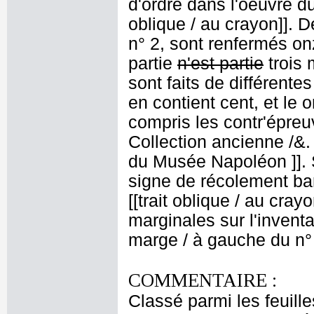
d'ordre dans l'oeuvre du
oblique / au crayon]]. D
n° 2, sont renfermés on
partie
n'est partie
trois 
sont faits de différent
en contient cent, et le 
compris les contr'épreu
Collection ancienne /&
du Musée Napoléon ]]. S
signe de récolement bar
[[trait oblique / au cray
marginales sur l'inventai
marge / à gauche du n° 
COMMENTAIRE :
Classé parmi les feuill