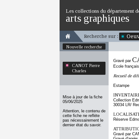
Les collections du département d
arts graphiques
Oeuv
Recherche sur :
Nouvelle recherche
CA
Gravé par
CANOT Pierre
Ecole françai
Charles
Recueil de dif
Estampe
INVENTAIRE
Mise à jour de la fiche
Collection Ed
05/06/2025
30034 LR/ Re
Attention, le contenu de
LOCALISATI
cette fiche ne reflète
Réserve Edmo
pas nécessairement le
dernier état du savoir.
ATTRIBUTI
Gravé par CA
Gravé d'aprè