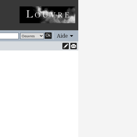
Aide
Ok