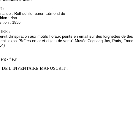
 :
enance : Rothschild, baron Edmond de
tion : don
ition : 1935
RE :
rvit d'inspiration aux motifs floraux peints en émail sur des lorgnettes de thé
cat. expo. 'Boîtes en or et objets de vertu', Musée Cognacq-Jay, Paris, Franc
54)
ent - fleur
 DE L'INVENTAIRE MANUSCRIT :