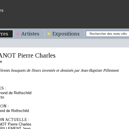
es
res
Artistes
Expositions
NOT Pierre Charles
se
férents bouquets de fleurs inventés et dessinés par Jean-Baptiste Pillement
S :
mond de Rothschild
cto
ON :
nd de Rothschild
ON ACTUELLE :
NOT Pierre Charles
s PILLEMENT Jean