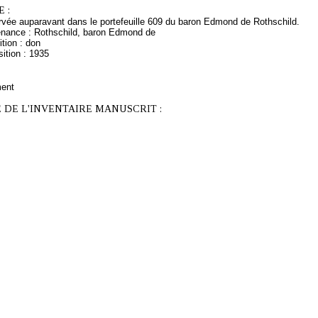
 :
vée auparavant dans le portefeuille 609 du baron Edmond de Rothschild.
enance : Rothschild, baron Edmond de
tion : don
ition : 1935
ment
 DE L'INVENTAIRE MANUSCRIT :