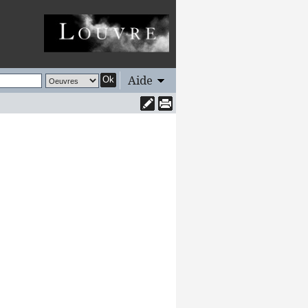
Aide
Ok