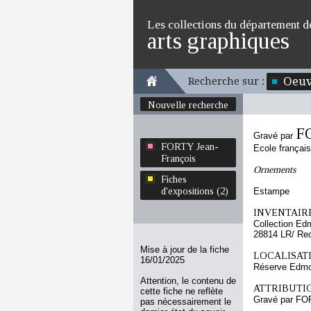
Les collections du département d
arts graphiques
Oeuv
Recherche sur :
Nouvelle recherche
FO
Gravé par
FORTY Jean-
Ecole françai
François
Ornements
Fiches
d'expositions (2)
Estampe
INVENTAIRE
Collection Ed
28814 LR/ Re
Mise à jour de la fiche
LOCALISATI
16/01/2025
Réserve Edmon
Attention, le contenu de
ATTRIBUTI
cette fiche ne reflète
Gravé par FO
pas nécessairement le