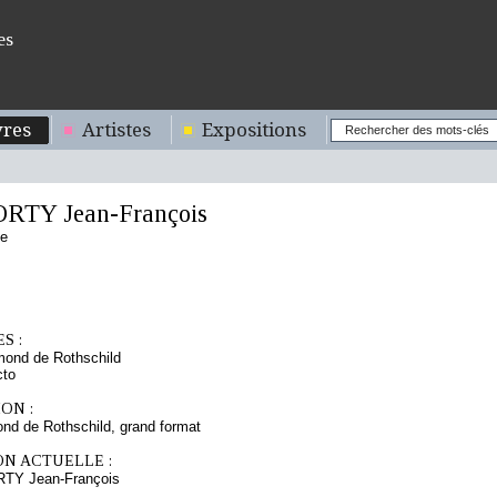
es
res
Artistes
Expositions
RTY Jean-François
se
S :
mond de Rothschild
cto
ON :
d de Rothschild, grand format
ON ACTUELLE :
RTY Jean-François