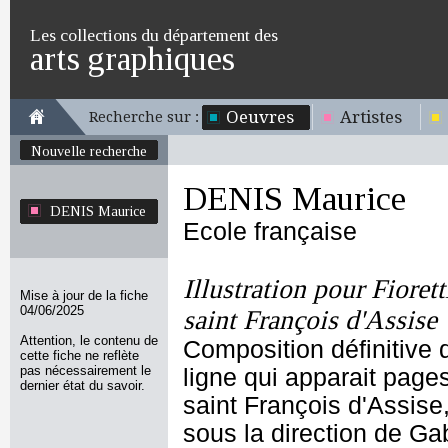
Les collections du département des
arts graphiques
Oeuvres
Artistes
Recherche sur :
Nouvelle recherche
DENIS Maurice
DENIS Maurice
Ecole française
Illustration pour Fiorett
Mise à jour de la fiche
04/06/2025
saint François d'Assise
Attention, le contenu de
Composition définitive d
cette fiche ne reflète
pas nécessairement le
ligne qui apparait page
dernier état du savoir.
saint François d'Assise, 
sous la direction de Ga