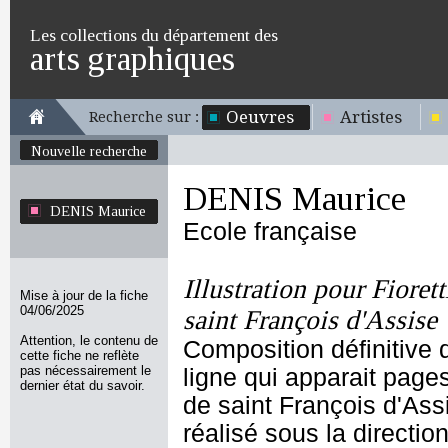
Les collections du département des
arts graphiques
Oeuvres
Artistes
Recherche sur :
Nouvelle recherche
DENIS Maurice
DENIS Maurice
Ecole française
Illustration pour Fiorett
Mise à jour de la fiche
04/06/2025
saint François d'Assise
Attention, le contenu de
Composition définitive d
cette fiche ne reflète
pas nécessairement le
ligne qui apparait pages
dernier état du savoir.
de saint François d'Assi
réalisé sous la directi