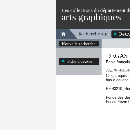
Les collections du département d
arts graphiques
Oeuv
Recherche sur :
Nouvelle recherche
DEGAS 
Fiche d'oeuvre
Ecole françai
Feuille d'étud
Cinq croquis :
bas à gauche, 
RF 43210, Re
Fonds des des
Fonds Fèvre-