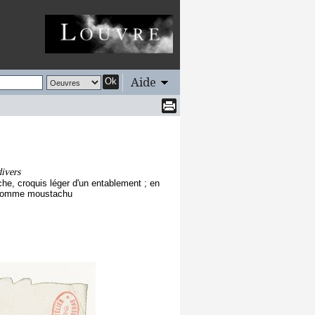
Aide
Ok
divers
he, croquis léger d'un entablement ; en
un homme moustachu