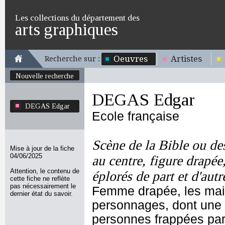
Les collections du département des
arts graphiques
Oeuvres
Artistes
Recherche sur :
Nouvelle recherche
DEGAS Edgar
DEGAS Edgar
Ecole française
Scène de la Bible ou des
Mise à jour de la fiche
04/06/2025
au centre, figure drapée
Attention, le contenu de
éplorés de part et d'autr
cette fiche ne reflète
pas nécessairement le
Femme drapée, les main
dernier état du savoir.
personnages, dont une p
personnes frappées par 