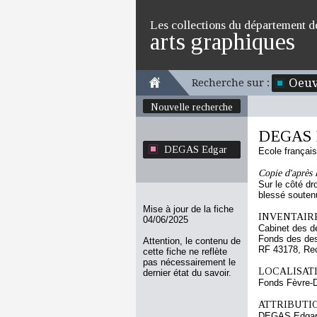
Les collections du département d
arts graphiques
Oeuv
Recherche sur :
Nouvelle recherche
DEGAS 
DEGAS Edgar
Ecole françai
Copie d'après l
Sur le côté dro
blessé soutenu
Mise à jour de la fiche
INVENTAIRE
04/06/2025
Cabinet des d
Fonds des des
Attention, le contenu de
RF 43178, Re
cette fiche ne reflète
pas nécessairement le
LOCALISATI
dernier état du savoir.
Fonds Fèvre-
ATTRIBUTI
DEGAS Edga