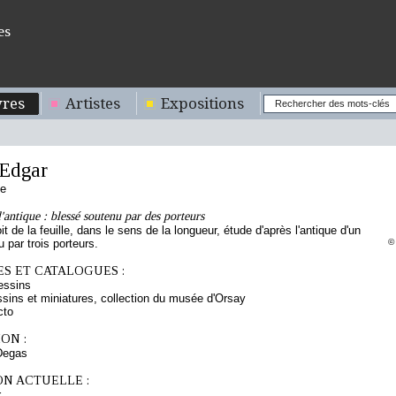
es
res
Artistes
Expositions
Edgar
se
'antique : blessé soutenu par des porteurs
it de la feuille, dans le sens de la longueur, étude d'après l'antique d'un
 par trois porteurs.
©
S ET CATALOGUES :
essins
sins et miniatures, collection du musée d'Orsay
cto
ON :
Degas
ON ACTUELLE :
r