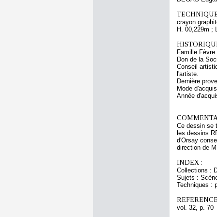
TECHNIQUE
crayon graphit
H. 00,229m ; 
HISTORIQUE
Famille Fèvre 
Don de la Soc
Conseil artis
l'artiste.
Dernière prov
Mode d'acquisi
Année d'acquis
COMMENTAI
Ce dessin se 
les dessins 
d'Orsay conse
direction de 
INDEX :
Collections : 
Sujets : Scèn
Techniques : p
REFERENCE
vol. 32, p. 70