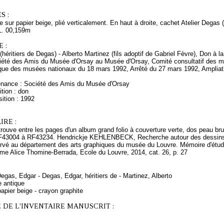
S :
e sur papier beige, plié verticalement. En haut à droite, cachet Atelier Degas 
L. 00,159m
 :
(héritiers de Degas) - Alberto Martinez (fils adoptif de Gabriel Fèvre), Don à
iété des Amis du Musée d'Orsay au Musée d'Orsay, Comité consultatif des 
tique des musées nationaux du 18 mars 1992, Arrêté du 27 mars 1992, Ampliat
enance : Société des Amis du Musée d'Orsay
tion : don
ition : 1992
RE :
trouve entre les pages d'un album grand folio à couverture verte, dos peau 
RF43004 à RF43234. Hendrickje KEHLENBECK, Recherche autour des dessin
rvé au département des arts graphiques du musée du Louvre. Mémoire d'étude
Mme Alice Thomine-Berrada, Ecole du Louvre, 2014, cat. 26, p. 27
Degas, Edgar - Degas, Edgar, héritiers de - Martinez, Alberto
e antique
apier beige - crayon graphite
 DE L'INVENTAIRE MANUSCRIT :