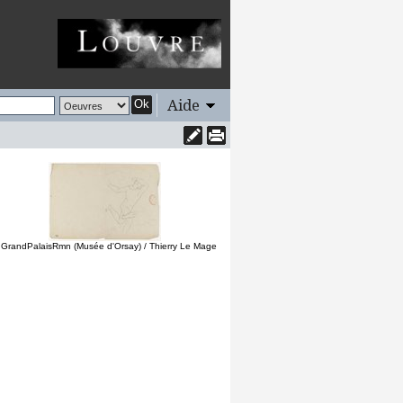
Aide
Ok
 GrandPalaisRmn (Musée d'Orsay) / Thierry Le Mage