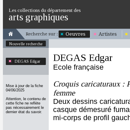
Les collections du département des
arts graphiques
Oeuvres
Artistes
Recherche sur :
Nouvelle recherche
DEGAS Edgar
DEGAS Edgar
Ecole française
Croquis caricaturaux : P
Mise à jour de la fiche
04/06/2025
femme
Attention, le contenu de
Deux dessins caricatur
cette fiche ne reflète
pas nécessairement le
casque démesuré fumant 
dernier état du savoir.
mi-corps de profil gauc