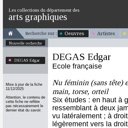
Les collections du département des
arts graphiques
Oeuvres
Artistes
Recherche sur :
Nouvelle recherche
DEGAS Edgar
DEGAS Edgar
Ecole française
Nu féminin (sans tête) e
Mise à jour de la fiche
11/12/2025
main, torse, orteil
Attention, le contenu de
Six études : en haut à 
cette fiche ne reflète
pas nécessairement le
ressemblant à deux jam
dernier état du savoir.
vu latéralement ; à droi
légèrement vers la dro