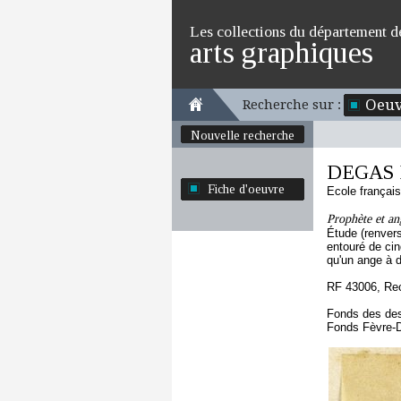
Les collections du département d
arts graphiques
Oeuv
Recherche sur :
Nouvelle recherche
DEGAS 
Fiche d'oeuvre
Ecole françai
Prophète et an
Étude (renver
entouré de cin
qu'un ange à dr
RF 43006, Re
Fonds des des
Fonds Fèvre-