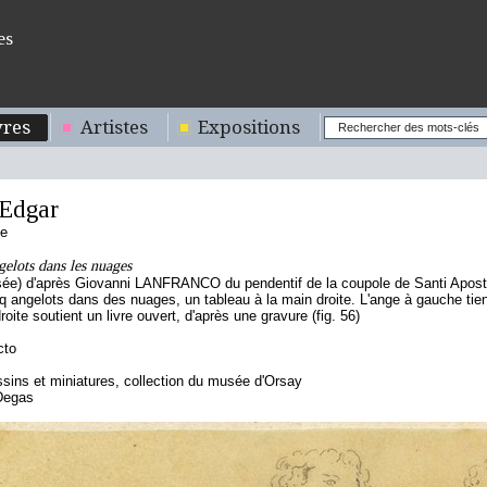
es
res
Artistes
Expositions
Edgar
se
gelots dans les nuages
sée) d'après Giovanni LANFRANCO du pendentif de la coupole de Santi Aposto
q angelots dans des nuages, un tableau à la main droite. L'ange à gauche tien
oite soutient un livre ouvert, d'après une gravure (fig. 56)
cto
sins et miniatures, collection du musée d'Orsay
Degas