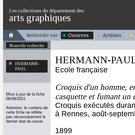
Les collections du département des
arts graphiques
Oeuvres
Artistes
Recherche sur :
Nouvelle recherche
HERMANN-PAU
HERMANN-
Ecole française
PAUL
Croquis d'un homme, en 
Mise à jour de la fiche
casquette et fumant un 
06/09/2021
Croquis exécutés durant
Attention, le contenu de
à Rennes, août-septem
cette fiche ne reflète
pas nécessairement le
dernier état du savoir.
1899