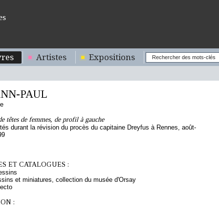
es
res
Artistes
Expositions
NN-PAUL
se
e têtes de femmes, de profil à gauche
és durant la révision du procès du capitaine Dreyfus à Rennes, août-
99
S ET CATALOGUES :
essins
sins et miniatures, collection du musée d'Orsay
ecto
ON :