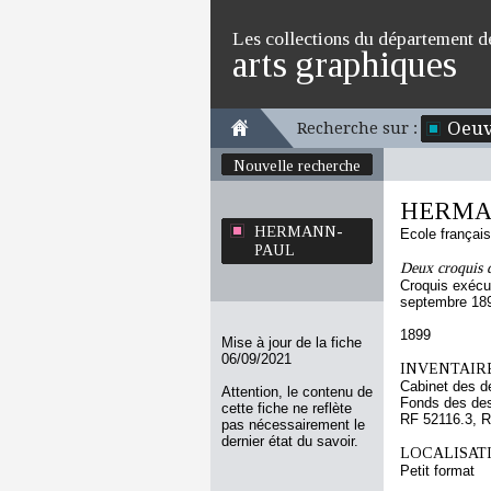
Les collections du département d
arts graphiques
Oeuv
Recherche sur :
Nouvelle recherche
HERMA
HERMANN-
Ecole françai
PAUL
Deux croquis d
Croquis exécut
septembre 18
1899
Mise à jour de la fiche
06/09/2021
INVENTAIRE
Cabinet des d
Attention, le contenu de
Fonds des des
cette fiche ne reflète
RF 52116.3, R
pas nécessairement le
dernier état du savoir.
LOCALISATI
Petit format