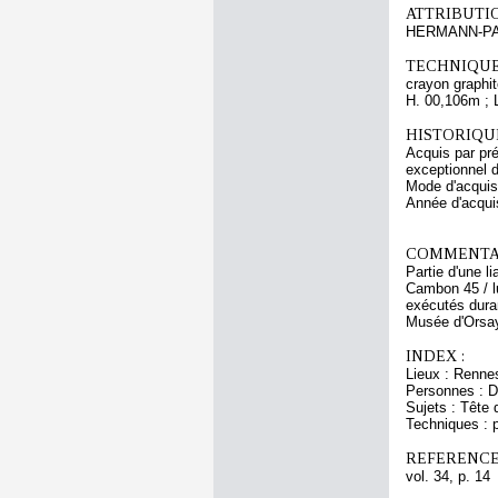
ATTRIBUTI
HERMANN-P
TECHNIQUE
crayon graphit
H. 00,106m ; 
HISTORIQUE
Acquis par pré
exceptionnel 
Mode d'acquisi
Année d'acquis
COMMENTAI
Partie d'une l
Cambon 45 / lu
exécutés dura
Musée d'Orsa
INDEX :
Lieux : Renne
Personnes : Dr
Sujets : Tête 
Techniques : p
REFERENCE
vol. 34, p. 14