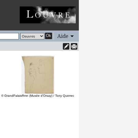
Aide
Ok
© GrandPalaisRmn (Musée d'Orsay) / Tony Querrec