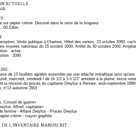
ON ACTUELLE :
AUL
S :
e sur papier crème. Dessiné dans le sens de la longueur
L. 00,130m
 :
emption, Vente publique à Chartres, Hôtel des ventes, 23 octobre 2000, cache
des musées nationaux du 25 octobre 2000, Arrêté du 30 octobre 2000, Amplia
tion : achat
ition : 2000
RE :
iasse de 15 feuillets agrafés ensemble par une attache métallique ainsi qu'un
ndi, mercredi, vendredi / de 1h 1/2 à 3 h 1/2" annotée à la plume, encre noire 
nt la révision du procès du capitaine Dreyfus à Rennes, août-septembre 1899.
y, n°13 automne 2001
s, Conseil de guerre+
eyfus, Alfred, capitaine+
de femme - Affaire Dreyfus - Procès Dreyfus
apier crème - crayon graphite
 DE L'INVENTAIRE MANUSCRIT :