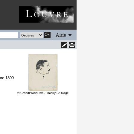
Aide
Ok
bre 1899
© GrandPalaisRmn / Thierry Le Mage