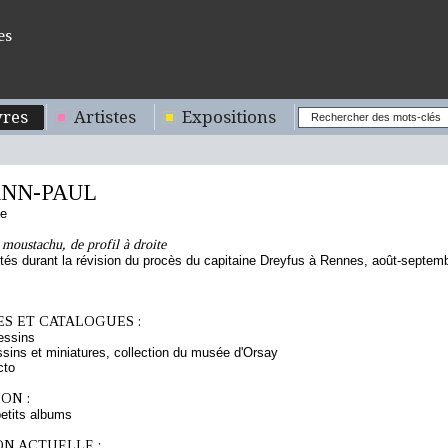
es
res
Artistes
Expositions
NN-PAUL
se
oustachu, de profil à droite
tés durant la révision du procès du capitaine Dreyfus à Rennes, août-septem
S ET CATALOGUES :
essins
sins et miniatures, collection du musée d'Orsay
cto
ON :
etits albums
ON ACTUELLE :