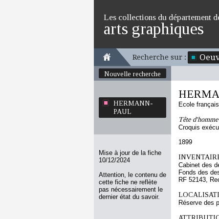
Les collections du département d
arts graphiques
Oeuv
Recherche sur :
Nouvelle recherche
HERMA
HERMANN-
Ecole françai
PAUL
Tête d'homme m
Croquis exécu
1899
Mise à jour de la fiche
INVENTAIRE
10/12/2024
Cabinet des d
Fonds des des
Attention, le contenu de
RF 52143, Re
cette fiche ne reflète
pas nécessairement le
LOCALISATI
dernier état du savoir.
Réserve des p
ATTRIBUTI