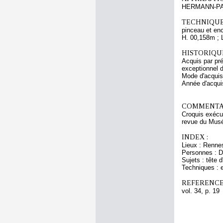
HERMANN-P
TECHNIQUE
pinceau et enc
H. 00,158m ; 
HISTORIQUE
Acquis par pré
exceptionnel 
Mode d'acquisi
Année d'acquis
COMMENTAI
Croquis exécu
revue du Musé
INDEX :
Lieux : Renne
Personnes : Dr
Sujets : tête 
Techniques : e
REFERENCE
vol. 34, p. 19