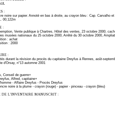
AUL
S :
re noire sur papier. Annoté en bas à droite, au crayon bleu : Cap. Carvalho et
L. 00,122m
 :
emption, Vente publique à Chartres, Hôtel des ventes, 23 octobre 2000, cache
des musées nationaux du 25 octobre 2000, Arrêté du 30 octobre 2000, Amplia
tion : achat
ition : 2000
RE :
tés durant la révision du procès du capitaine Dreyfus à Rennes, août-septemb
e d'Orsay, n°13 automne 2001
s, Conseil de guerre+
eyfus, Alfred, capitaine+
d'homme - Affaire Dreyfus - Procès Dreyfus
ncre noire à la plume - crayon (rouge) - papier - pinceau - crayon (bleu)
 DE L'INVENTAIRE MANUSCRIT :