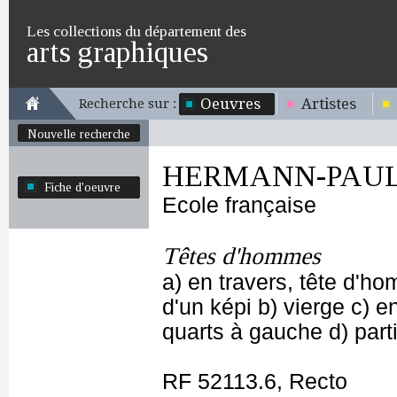
Les collections du département des
arts graphiques
Oeuvres
Artistes
Recherche sur :
Nouvelle recherche
HERMANN-PAU
Fiche d'oeuvre
Ecole française
Têtes d'hommes
a) en travers, tête d'h
d'un képi b) vierge c) 
quarts à gauche d) part
RF 52113.6, Recto