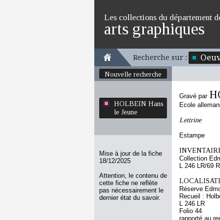
Les collections du département d
arts graphiques
Oeuv
Recherche sur :
Nouvelle recherche
H
Gravé par
HOLBEIN Hans
Ecole allema
le Jeune
Lettrine
Estampe
INVENTAIRE
Mise à jour de la fiche
Collection Ed
18/12/2025
L 246 LR/69 R
Attention, le contenu de
LOCALISATI
cette fiche ne reflète
Réserve Edmo
pas nécessairement le
Recueil : Holb
dernier état du savoir.
L 246 LR
Folio 44
rapporté au re