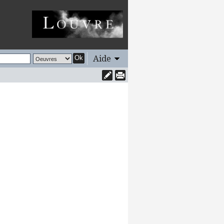
Aide
Ok