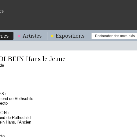
es
res
Artistes
Expositions
OLBEIN Hans le Jeune
nde
S :
mond de Rothschild
ecto
ON :
nd de Rothschild
ein Hans, l'Ancien
cto