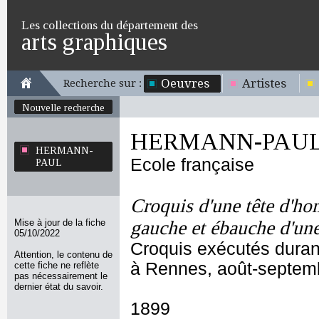
Les collections du département des
arts graphiques
Oeuvres
Artistes
Recherche sur :
Nouvelle recherche
HERMANN-PAU
HERMANN-
Ecole française
PAUL
Croquis d'une tête d'ho
Mise à jour de la fiche
gauche et ébauche d'une 
05/10/2022
Croquis exécutés durant
Attention, le contenu de
à Rennes, août-septem
cette fiche ne reflète
pas nécessairement le
dernier état du savoir.
1899