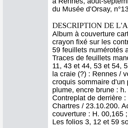
à Rennes, août-septemb
du Musée d'Orsay, n°1
DESCRIPTION DE L'
Album à couverture cart
crayon fixé sur les con
59 feuillets numérotés a
Traces de feuillets manq
11, 43 et 44, 53 et 54, 
la craie (?) : Rennes / 
croquis sommaire d'un p
plume, encre brune : h.
Contreplat de derrière 
Chartres / 23.10.200. 
couverture : H. 00,165 ; 
Les folios 3, 12 et 59 s