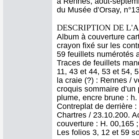
à Rennes, août-septemb
du Musée d'Orsay, n°1
DESCRIPTION DE L'
Album à couverture cart
crayon fixé sur les con
59 feuillets numérotés a
Traces de feuillets manq
11, 43 et 44, 53 et 54, 
la craie (?) : Rennes / 
croquis sommaire d'un p
plume, encre brune : h.
Contreplat de derrière 
Chartres / 23.10.200. 
couverture : H. 00,165 ; 
Les folios 3, 12 et 59 s