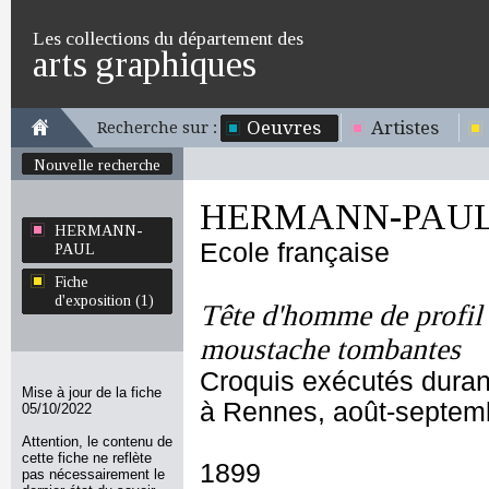
Les collections du département des
arts graphiques
Oeuvres
Artistes
Recherche sur :
Nouvelle recherche
HERMANN-PAU
HERMANN-
Ecole française
PAUL
Fiche
d'exposition (1)
Tête d'homme de profil 
moustache tombantes
Croquis exécutés durant
Mise à jour de la fiche
à Rennes, août-septem
05/10/2022
Attention, le contenu de
cette fiche ne reflète
1899
pas nécessairement le