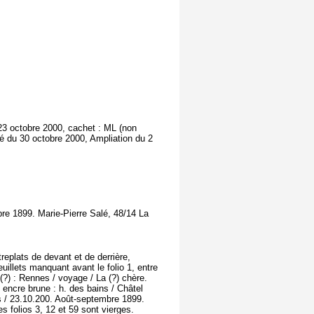
23 octobre 2000, cachet : ML (non
é du 30 octobre 2000, Ampliation du 2
re 1899. Marie-Pierre Salé, 48/14 La
replats de devant et de derrière,
uillets manquant avant le folio 1, entre
 (?) : Rennes / voyage / La (?) chère.
 encre brune : h. des bains / Châtel
s / 23.10.200. Août-septembre 1899.
es folios 3, 12 et 59 sont vierges.