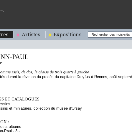
es
res
Artistes
Expositions
NN-PAUL
se
omme assis, de dos, la chaise de trois quarts à gauche
tés durant la révision du procès du capitaine Dreyfus à Rennes, août-septem
S ET CATALOGUES :
essins
sins et miniatures, collection du musée d'Orsay
ON :
etits albums
-Paul - 3 -