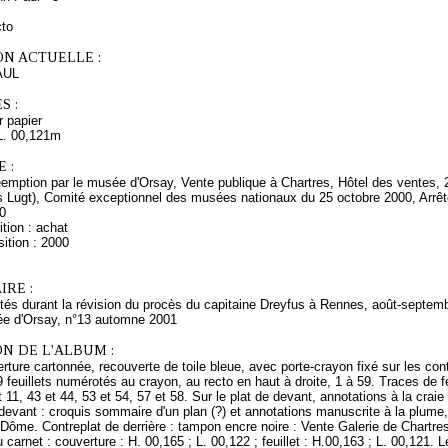
cto
ON ACTUELLE :
AUL
S :
r papier
L. 00,121m
 :
éemption par le musée d'Orsay, Vente publique à Chartres, Hôtel des ventes, 
ns Lugt), Comité exceptionnel des musées nationaux du 25 octobre 2000, Arrêt
0
tion : achat
ition : 2000
RE :
tés durant la révision du procès du capitaine Dreyfus à Rennes, août-septemb
e d'Orsay, n°13 automne 2001
N DE L'ALBUM :
ture cartonnée, recouverte de toile bleue, avec porte-crayon fixé sur les cont
feuillets numérotés au crayon, au recto en haut à droite, 1 à 59. Traces de fe
t 11, 43 et 44, 53 et 54, 57 et 58. Sur le plat de devant, annotations à la craie
devant : croquis sommaire d'un plan (?) et annotations manuscrite à la plume,
Dôme. Contreplat de derrière : tampon encre noire : Vente Galerie de Chartre
carnet : couverture : H. 00,165 ; L. 00,122 ; feuillet : H.00,163 ; L. 00,121. L