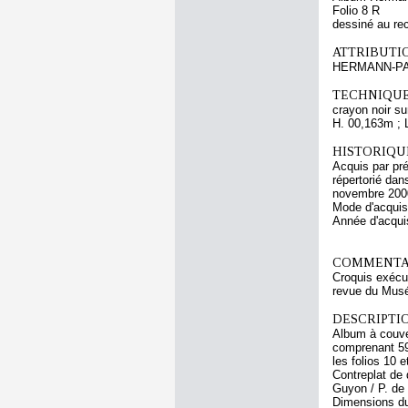
Folio 8 R
dessiné au re
ATTRIBUTI
HERMANN-P
TECHNIQUE
crayon noir su
H. 00,163m ; 
HISTORIQUE
Acquis par pr
répertorié da
novembre 200
Mode d'acquisi
Année d'acquis
COMMENTAI
Croquis exécu
revue du Musé
DESCRIPTIO
Album à couver
comprenant 59 
les folios 10 e
Contreplat de 
Guyon / P. de 
Dimensions du 