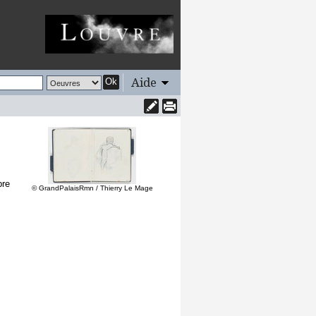
Aide
Ok
bre
© GrandPalaisRmn / Thierry Le Mage