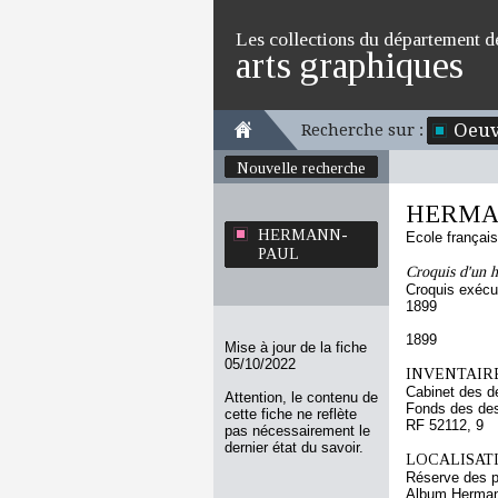
Les collections du département d
arts graphiques
Oeuv
Recherche sur :
Nouvelle recherche
HERMA
HERMANN-
Ecole françai
PAUL
Croquis d'un h
Croquis exécu
1899
1899
Mise à jour de la fiche
05/10/2022
INVENTAIRE
Cabinet des d
Attention, le contenu de
Fonds des des
cette fiche ne reflète
RF 52112, 9
pas nécessairement le
dernier état du savoir.
LOCALISATI
Réserve des p
Album Hermann