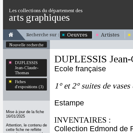
Les collections du département des
arts graphiques
Oeuvres
Artistes
Recherche sur :
Nouvelle recherche
DUPLESSIS Jean-
DUPLESSIS
Ecole française
Jean-Claude-
Thomas
Fiches
1° et 2° suites de vase
d'expositions (3)
Estampe
Mise à jour de la fiche
16/01/2025
INVENTAIRES :
Attention, le contenu de
Collection Edmond de 
cette fiche ne reflète