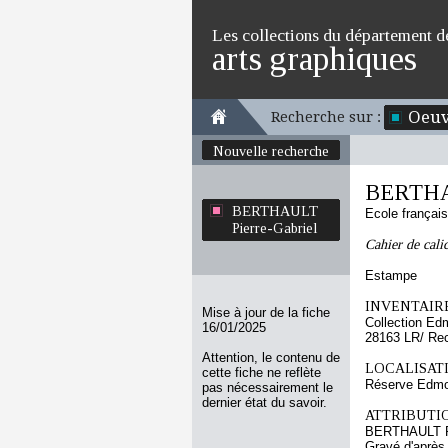
Les collections du département d
arts graphiques
Oeuv
Recherche sur :
Nouvelle recherche
BERTHAU
BERTHAULT
Ecole françai
Pierre-Gabriel
Cahier de cali
Estampe
INVENTAIRE
Mise à jour de la fiche
Collection Ed
16/01/2025
28163 LR/ Re
Attention, le contenu de
LOCALISATI
cette fiche ne reflète
Réserve Edmo
pas nécessairement le
dernier état du savoir.
ATTRIBUTI
BERTHAULT Pi
Gravé d'aprè