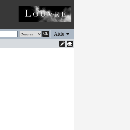
Aide
Ok