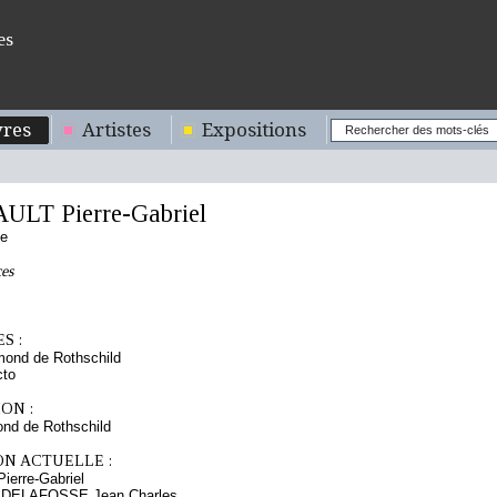
es
res
Artistes
Expositions
LT Pierre-Gabriel
se
ces
S :
mond de Rothschild
cto
ON :
nd de Rothschild
ON ACTUELLE :
erre-Gabriel
s DELAFOSSE Jean Charles