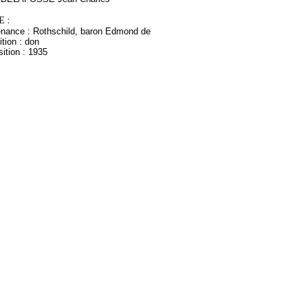
 :
enance : Rothschild, baron Edmond de
tion : don
ition : 1935