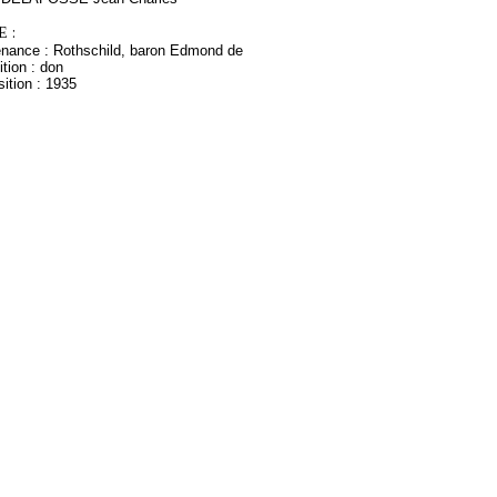
 :
enance : Rothschild, baron Edmond de
tion : don
ition : 1935