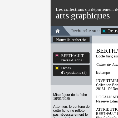
Les collections du département d
arts graphiques
Oeuv
Recherche sur :
Nouvelle recherche
BERTHAU
BERTHAULT
Ecole françai
Pierre-Gabriel
Cahier de douz
Fiches
d'expositions (3)
Estampe
INVENTAIRE
Collection Ed
28161 LR/ Re
Mise à jour de la fiche
LOCALISATI
16/01/2025
Réserve Edmo
Attention, le contenu de
ATTRIBUTI
cette fiche ne reflète
BERTHAULT Pi
pas nécessairement le
Gravé d'aprè