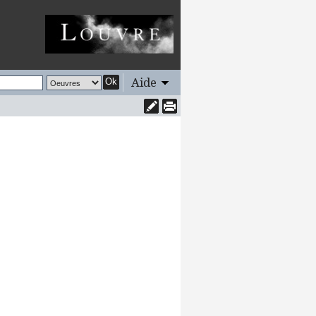
Aide
Ok