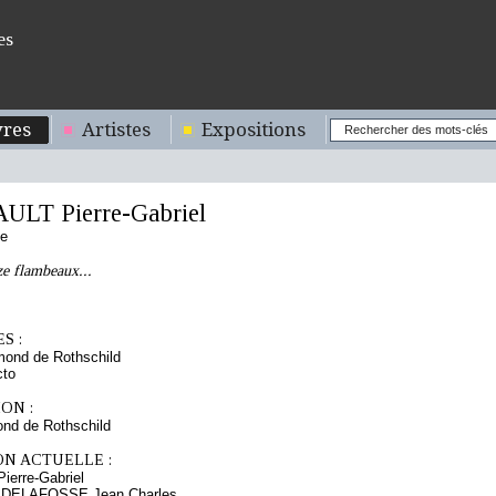
es
res
Artistes
Expositions
LT Pierre-Gabriel
se
e flambeaux...
S :
mond de Rothschild
cto
ON :
nd de Rothschild
ON ACTUELLE :
erre-Gabriel
s DELAFOSSE Jean Charles