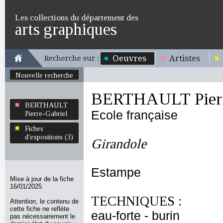
Les collections du département des
arts graphiques
Oeuvres
Artistes
Recherche sur :
Nouvelle recherche
BERTHAULT Pierr
BERTHAULT
Ecole française
Pierre-Gabriel
Fiches
d'expositions (3)
Girandole
Estampe
Mise à jour de la fiche
16/01/2025
TECHNIQUES :
Attention, le contenu de
cette fiche ne reflète
eau-forte - burin
pas nécessairement le