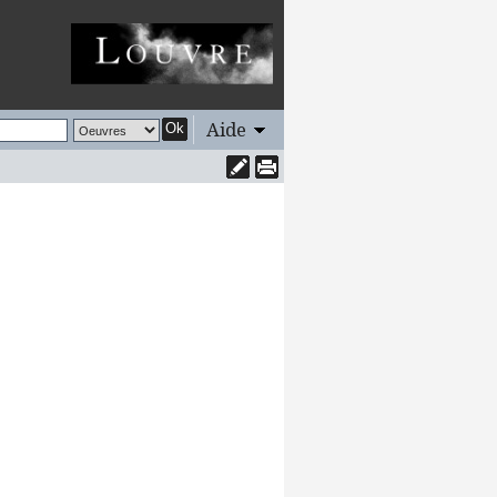
Aide
Ok