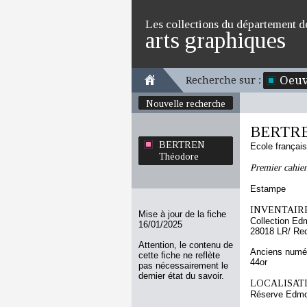
Les collections du département d
arts graphiques
Oeuv
Recherche sur :
Nouvelle recherche
BERTRE
BERTREN
Ecole françai
Théodore
Premier cahier
Estampe
INVENTAIRE
Mise à jour de la fiche
Collection Ed
16/01/2025
28018 LR/ Re
Attention, le contenu de
Anciens numér
cette fiche ne reflète
44or
pas nécessairement le
dernier état du savoir.
LOCALISATI
Réserve Edmo