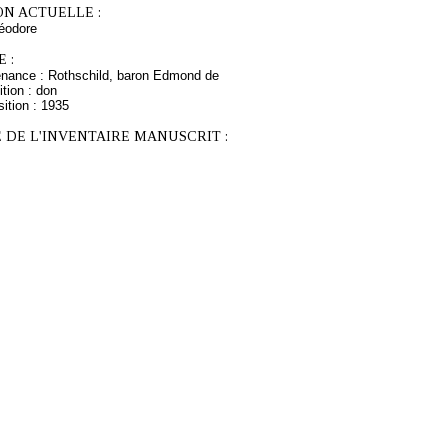
ON ACTUELLE :
odore
 :
enance : Rothschild, baron Edmond de
tion : don
ition : 1935
 DE L'INVENTAIRE MANUSCRIT :