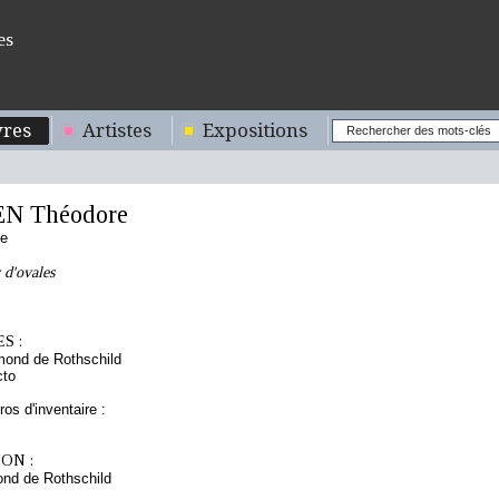
es
res
Artistes
Expositions
N Théodore
se
 d'ovales
S :
mond de Rothschild
cto
os d'inventaire :
ON :
nd de Rothschild