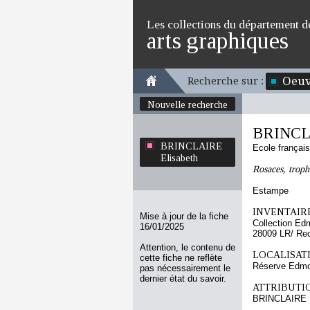
Les collections du département d
arts graphiques
Oeuv
Recherche sur :
Nouvelle recherche
BRINCLA
BRINCLAIRE
Ecole françai
Elisabeth
Rosaces, trophé
Estampe
INVENTAIRE
Mise à jour de la fiche
Collection Ed
16/01/2025
28009 LR/ Re
Attention, le contenu de
LOCALISATI
cette fiche ne reflète
Réserve Edmo
pas nécessairement le
dernier état du savoir.
ATTRIBUTI
BRINCLAIRE E