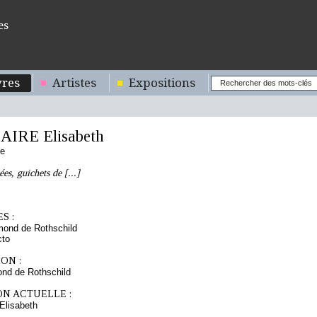
es
res
Artistes
Expositions
IRE Elisabeth
se
es, guichets de [...]
S :
mond de Rothschild
cto
ON :
nd de Rothschild
ON ACTUELLE :
lisabeth