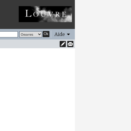
Aide
Ok