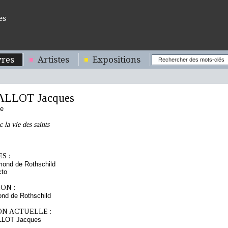
es
res
Artistes
Expositions
ALLOT Jacques
se
 la vie des saints
S :
mond de Rothschild
cto
ON :
nd de Rothschild
ON ACTUELLE :
LLOT Jacques