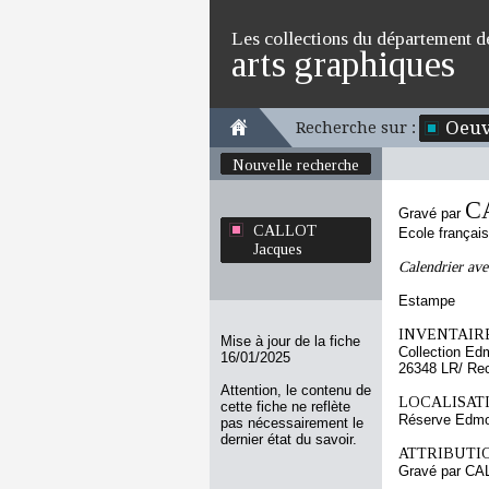
Les collections du département d
arts graphiques
Oeuv
Recherche sur :
Nouvelle recherche
C
Gravé par
CALLOT
Ecole françai
Jacques
Calendrier avec
Estampe
INVENTAIRE
Mise à jour de la fiche
Collection Ed
16/01/2025
26348 LR/ Re
Attention, le contenu de
LOCALISATI
cette fiche ne reflète
Réserve Edmo
pas nécessairement le
dernier état du savoir.
ATTRIBUTI
Gravé par CA