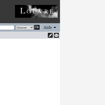
Aide
Ok