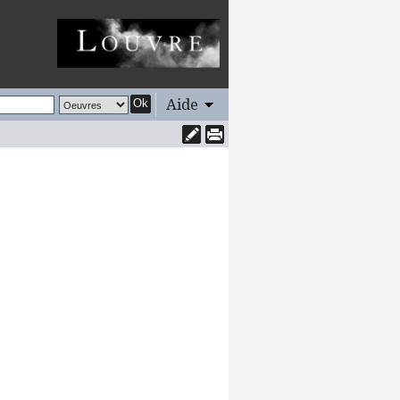
Aide
Ok