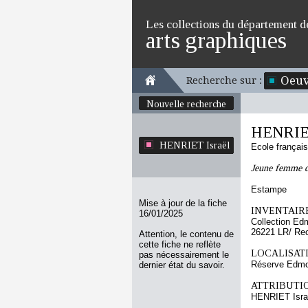
Les collections du département d
arts graphiques
Oeuv
Recherche sur :
Nouvelle recherche
HENRIET
HENRIET Israël
Ecole françai
Jeune femme de
Estampe
Mise à jour de la fiche
INVENTAIRE
16/01/2025
Collection Ed
26221 LR/ Re
Attention, le contenu de
cette fiche ne reflète
LOCALISATI
pas nécessairement le
Réserve Edmo
dernier état du savoir.
ATTRIBUTI
HENRIET Isra