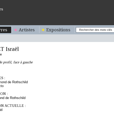
es
res
Artistes
Expositions
 Israël
se
 profil, face à gauche
S :
mond de Rothschild
cto
ON :
nd de Rothschild
ON ACTUELLE :
ël