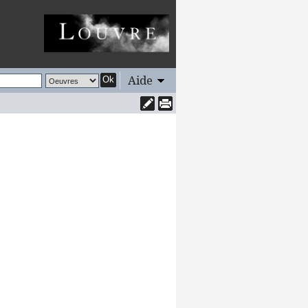
Aide
Ok