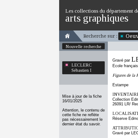
Les collections du département d
arts graphiques
Oeuv
Recherche sur :
Nouvelle recherche
L
Gravé par
LECLERC
Ecole françai
Sébastien I
Figures de la 
Estampe
INVENTAIRE
Mise à jour de la fiche
Collection Ed
16/01/2025
26091 LR/ Re
Attention, le contenu de
LOCALISATI
cette fiche ne reflète
Réserve Edmo
pas nécessairement le
dernier état du savoir.
ATTRIBUTI
Gravé par LE