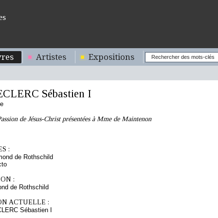
es
res
Artistes
Expositions
ECLERC Sébastien I
se
Passion de Jésus-Christ présentées à Mme de Maintenon
S :
mond de Rothschild
cto
ON :
nd de Rothschild
ON ACTUELLE :
CLERC Sébastien I